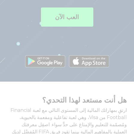
العب الآن
هل أنت مستعد لهذا التحدي؟
ارتقِ بمهاراتك المالية إلى المستوى التالي مع لعبة Financial
Football من Visa، وهي لعبة تفاعلية ومفعمة بالحيوية،
ومُصمّمة للتعليم والإمتاع على حدٍّ سواء. اصقِل معرفتك
العملية بالمفاهيم المالية بينما تقود فريق FIFA المُفضَّل لديك