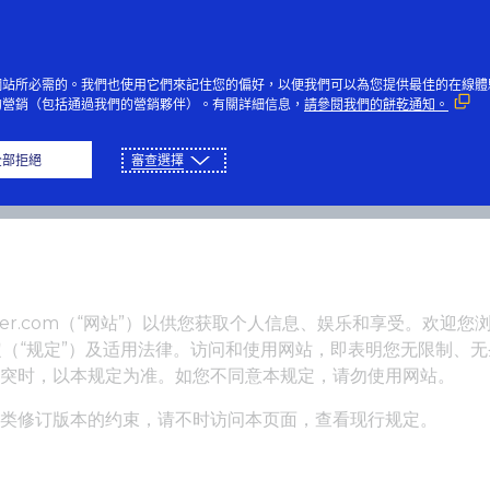
網站所必需的。我們也使用它們來記住您的偏好，以便我們可以為您提供最佳的在線體
的營銷（包括通過我們的營銷夥伴）。有關詳細信息，
請參閱我們的餅乾通知。
页
播放
下载
全部拒絕
審查選擇
financialsoccer.com（“网站”）以供您获取个人信息、娱乐和
（“规定”）及适用法律。访问和使用网站，即表明您无限制、
在冲突时，以本规定为准。如您不同意本规定，请勿使用网站。
受此类修订版本的约束，请不时访问本页面，查看现行规定。