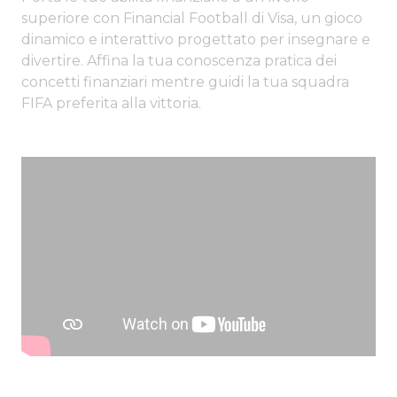
superiore con Financial Football di Visa, un gioco
dinamico e interattivo progettato per insegnare e
divertire. Affina la tua conoscenza pratica dei
concetti finanziari mentre guidi la tua squadra
FIFA preferita alla vittoria.