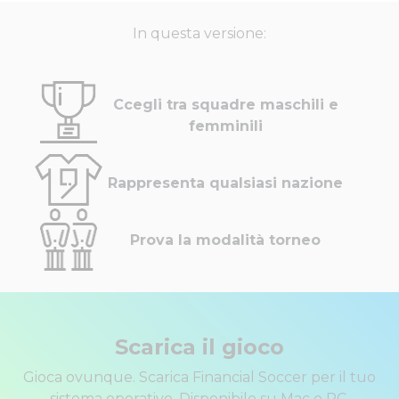
In questa versione:
Ccegli tra squadre maschili e
femminili
Rappresenta qualsiasi nazione
Prova la modalità torneo
Scarica il gioco
Gioca ovunque. Scarica Financial Soccer per il tuo
sistema operativo. Disponibile su Mac e PC,