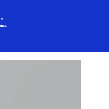
Русский
кже
наших